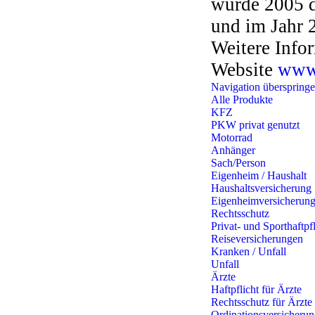
wurde 2005 d
und im Jahr 
Weitere Info
Website
www
Navigation überspring
Alle Produkte
KFZ
PKW privat genutzt
Motorrad
Anhänger
Sach/Person
Eigenheim / Haushalt
Haushaltsversicherung
Eigenheimversicherun
Rechtsschutz
Privat- und Sporthaftpfl
Reiseversicherungen
Kranken / Unfall
Unfall
Ärzte
Haftpflicht für Ärzte
Rechtsschutz für Ärzte
Ordinationsversicheru