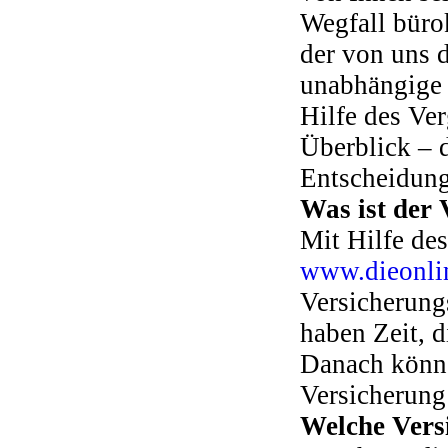
Wegfall bürok
der von uns d
unabhängige 
Hilfe des Ve
Überblick – 
Entscheidung
Was ist der 
Mit Hilfe des
www.dieonlin
Versicherung
haben Zeit, d
Danach könne
Versicherung
Welche Vers